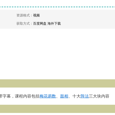
资源格式：
视频
获取方式：
百度网盘 海外下载
带字幕，课程内容包括
梅花易数
、
面相
、十大
阵法
三大块内容