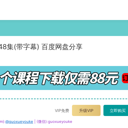
8集(带字幕) 百度网盘分享
VIP免费
升级VIP
立即购买
m):
@guoxueyouke
| (微信):guoxueyouke