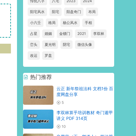
传统八字
八宅
2023
2024
阳宅风水
阳宅
阳盘奇门
布局
小六壬
格局
杨公风水
手相
占星
婚姻
金镖门
2021
李双林
峦头
夏光明
阴宅
微信头像
改运
罗盘
热门推荐
云正 新年祭祖法科 文档1份 百
度网盘分享
5
李双林算乎培训教材 奇门遁甲
讲义 PDF 314页
10