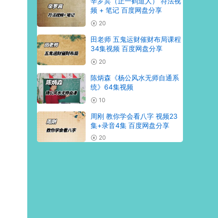
辛罗宾（正一鹤道人） 符法视
频 + 笔记 百度网盘分享
20
田老师 五鬼运财催财布局课程
34集视频 百度网盘分享
20
陈炳森《杨公风水无师自通系
统》64集视频
10
周刚 教你学会看八字 视频23
集+录音4集 百度网盘分享
20