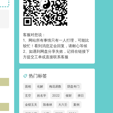
客服对您说：
1、网站所有事情只有一人打理，可能比
较忙！看到消息定会回复，请耐心等候
2、如遇到网盘分享失效，记得在链接下
方提交工单或直接联系客服
热门标签
面相
化解
梅花易数
阴盘奇门
玄空
姓名学
2022
催财
择日
金锁玉关
陈春林
大六壬
案例