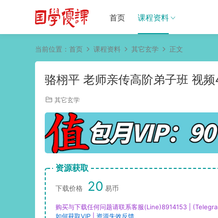
首页
课程资料
当前位置：
首页
课程资料
其它玄学
正文
骆栩平 老师亲传高阶弟子班 视频4
其它玄学
资源获取
20
下载价格
易币
购买与下载任何问题请联系客服(Line)8914153 | (Telegra
如何获取VIP
|
资源失效反馈