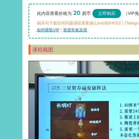
20
此内容查看价格为
易币
立即购买
（VIP
购买与下载任何问题请联系客服(Line)8914153 | (Telegra
如何获取VIP
|
资源失效反馈
课程截图