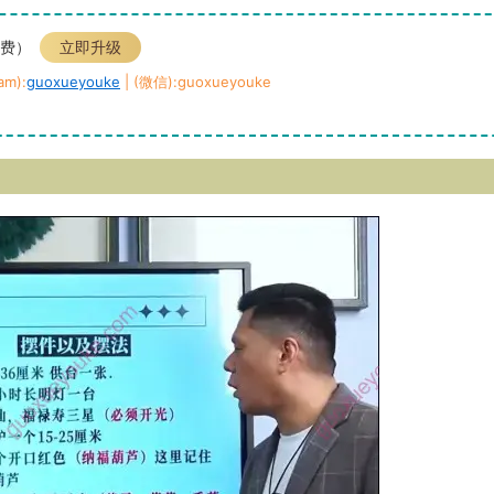
免费）
立即升级
m):
guoxueyouke
| (微信):guoxueyouke