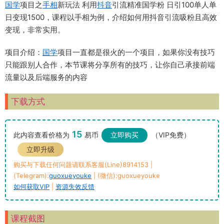
国学
项目之
手相
新玩法 利用
抖音
引流精准国学粉 日引100单人单
日变现1500，课程以手相为例，介绍如何用抖音引流吸粉且高效
变现，非常实用。
项目介绍：
国学
项目一直都是很火的一个项目，如果你没有技巧
只能跟别人合作，本节课将分享所有的技巧，让你自己承接前端
流量以及后端服务的内容
下载方式
15
此内容查看价格为
易币
立即购买
（VIP免费）
立即升级
购买与下载任何问题请联系客服(Line)8914153 |
(Telegram):
guoxueyouke
| (微信):guoxueyouke
如何获取VIP
|
资源失效反馈
课程截图