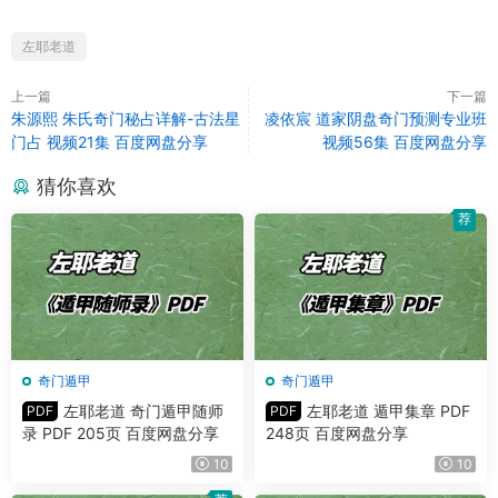
左耶老道
上一篇
下一篇
朱源熙 朱氏奇门秘占详解-古法星
凌依宸 道家阴盘奇门预测专业班
门占 视频21集 百度网盘分享
视频56集 百度网盘分享
猜你喜欢
荐
奇门遁甲
奇门遁甲
左耶老道 奇门遁甲随师
左耶老道 遁甲集章 PDF
PDF
PDF
录 PDF 205页 百度网盘分享
248页 百度网盘分享
10
10