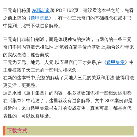
三元奇门秘册
左耶老道
著 PDF 162页，建议看这本书之前，先看
之前上架的《
遁甲集章
》，有一些三元奇门的基础概念在那本书
中提到。此书不做过多解释。
三元奇门非新门别派，而是体现独特的技法，与网传的一些三元
奇门不同内容毫无相似性,是笔者在家学传承基础上,融合这些年来
的实战总结，糅合而成.
三元为天元、地元、人元,以应星宫门三才关系,在《
遁甲集章
》中
主要披露了天三元的一些用法和概念。
在新的这本书中,完整的解读了天地人三元的关系和用法,使得用法
更灵活，更完整。
这是承接《遁甲集章》的内容，很多基础知识和一些概念运用都
在《集章》中论述了，这里就没有过多解释。文中 80%案例都是
最近的，来自遁甲集章书友群的实战案例，真实可靠，都是有代
表性的，可以反复琢磨。
下载方式