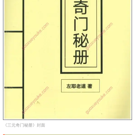
《三元奇门秘册》封面