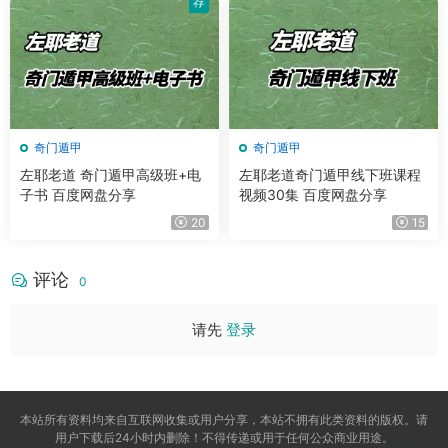
荐
奇门遁甲
奇门遁甲
左耶老道 奇门遁甲高级班+电
左耶老道奇门遁甲线下班课程
子书 百度网盘分享
视频30集 百度网盘分享
20
15
评论
0
请先
登录
本站所有资料均来自互联网收集或用户分享，本站不拥有此类资料的版权。请
用户下载后24小时内删除！不得传递或用于任何公众商业用途。