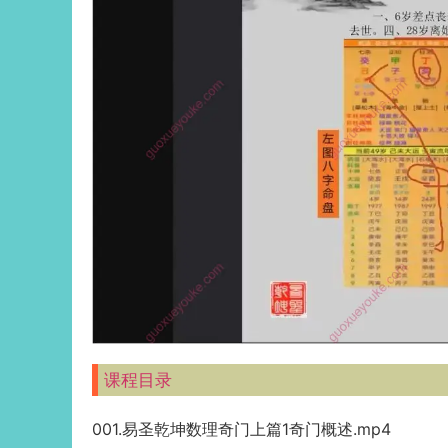
课程目录
001.易圣乾坤数理奇门上篇1奇门概述.mp4