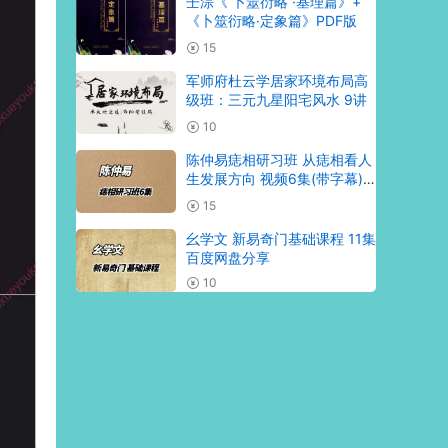
壬淙《 卜筮衍略 ·基理篇》+
《卜筮衍略·定象篇》PDF版
15
军师府杜云学居家环境布局高
级班：三元九星阳宅风水 9讲
10
陈仲易痣相研习班 从痣相看人
生发展方向 视频6集(带字幕)
百度网盘分享
15
幺学文 新易奇门基础课程 11集
百度网盘分享
10