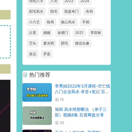
传统八字
八宅
2023
2024
阳宅风水
阳宅
阳盘奇门
布局
小六壬
格局
杨公风水
手相
占星
婚姻
金镖门
2021
李双林
峦头
夏光明
阴宅
微信头像
改运
罗盘
热门推荐
李秀娟2022年3月课程-空亡线
八门企业风水 录音+笔记 百度
网盘分享
15
旭闳 风水绝密断法 （弟子三
部）视频8集 百度网盘分享
20