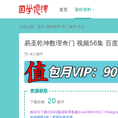
首页
课程资料
当前位置：
首页
课程资料
奇门遁甲
正文
易圣乾坤数理奇门 视频56集 百
奇门遁甲
资源获取
20
下载价格
易币
购买与下载任何问题请联系客服(Line)8914153 | (Telegra
如何获取VIP
|
资源失效反馈