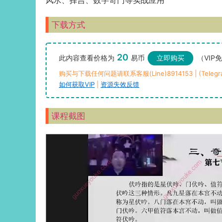
风水、择吉、数字奇门等实战应用
下载方式
20
此内容查看价格为
易币
立即购买
（VIP
购买与下载任何问题请联系客服(Line)8914153 | (Telegra
如何获取VIP
|
资源失效反馈
课程截图