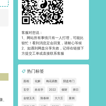
客服对您说：
1、网站所有事情只有一人打理，可能比
较忙！看到消息定会回复，请耐心等候
2、如遇到网盘分享失效，记得在链接下
方提交工单或直接联系客服
热门标签
面相
化解
梅花易数
阴盘奇门
玄空
姓名学
2022
催财
择日
金锁玉关
陈春林
大六壬
案例
康、