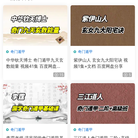
奇门遁甲
奇门遁甲
中华钦天博士 奇门遁甲九天玄
紫伊山人 玄女九大阳宅诀 视
数能量 视频41集 百度网盘分
频1集+文档 百度网盘分享
享
15
5
奇门遁甲
奇门遁甲
李霆老师 淳风国学奇门遁甲基
三江道人奇门遁甲 二阶+高级