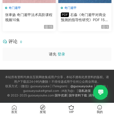
奇门遁甲
奇门遁甲
张聿扬 奇门遁甲法术高阶课程
石淼《奇门遁甲对商业
PDF
视频10集
预测的指导性研究》PDF 150
页 百度网盘分享
15
5
评论
0
请先
登录
本站所有资料均来自互联网收集或用户分享，本站不拥有此类资料的版权。请
用户下载后24小时内删除！不得传递或用于任何公众商业用途。
联系方式：(微信): guoxueyouke | (Telegram)：
@guoxueyouke
| (Email)：
guoxueyouke#gmail.com（#改为@） |
隐私政策
© 2022-2025 guoxueyouke.com
国学优课
|
国学资料下载
|
易学资料下载
首页
发现
VIP
我的