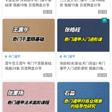
础课 视频19集 百度网盘分享
班 视频15集 百度网盘分享
10
15
荐
奇门遁甲
奇门遁甲
震午堂王震午 奇门千里眼基础
张皓程(杜新会关门高徒) 奇门
视频24集 百度网盘分享
遁甲入门进阶课程 视频23集
+课件
15
20