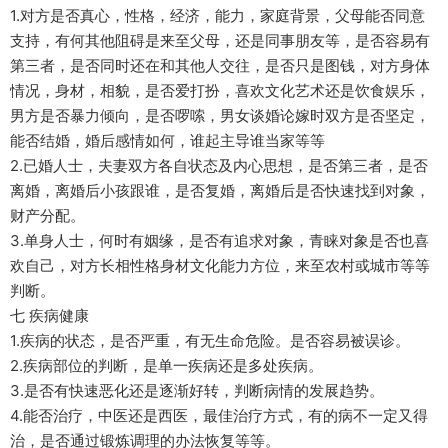
1.对方是否真心，性格，经济，能力，家庭背景，父母能否同意
支持，有何其他阻碍是来至父母，还是同事朋友等，是否容易有
第三者，是否同时还在和其他人交往，是否只是图钱，对方身体
情况，身材，相貌，是否爱打扮，喜欢文化艺术还是饮食娱乐，
男方是否暴力倾向，是否啰嗦，男女谈婚论嫁时双方是否坚定，
能否结婚，婚后感情如何，谁起主导谁当家等等
2.已婚人士，夫妻双方各自状态及内心思想，是否第三者，是否
离婚，离婚后小孩跟谁，是否复婚，离婚后是否快速找到对象，
财产分配。
3.单身人士，何时有姻缘，是否有追求对象，青睐对象是否也喜
欢自己，对方长相性格身材文化能力方位，来至农村或城市等等
判断。
七 疾病健康
1.疾病的状态，是否严重，有无生命危险。是否容易被误诊。
2.疾病部位的判断，是单一疾病还是多处疾病。
3.是否有快速恶化还是逐渐好转，判断病情的发展趋势。
4.能否治疗，中医还是西医，最佳治疗方式，有的病不一定又得
治，是否通过锻炼调理的办法恢复等等。