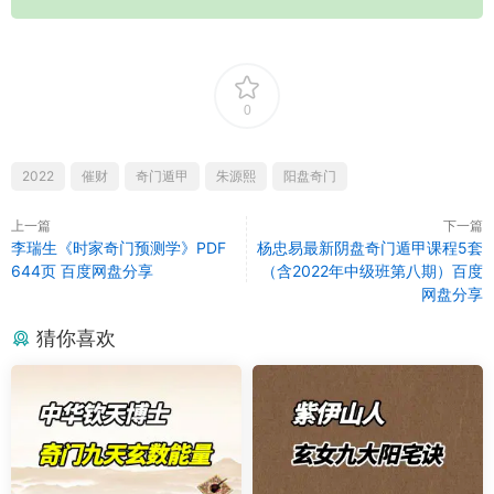
0
2022
催财
奇门遁甲
朱源熙
阳盘奇门
上一篇
下一篇
李瑞生《时家奇门预测学》PDF
杨忠易最新阴盘奇门遁甲课程5套
644页 百度网盘分享
（含2022年中级班第八期）百度
网盘分享
猜你喜欢