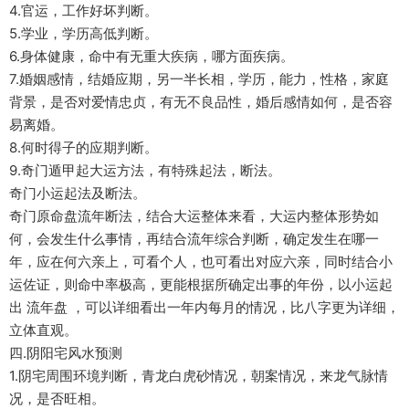
4.官运，工作好坏判断。
5.学业，学历高低判断。
6.身体健康，命中有无重大疾病，哪方面疾病。
7.婚姻感情，结婚应期，另一半长相，学历，能力，性格，家庭
背景，是否对爱情忠贞，有无不良品性，婚后感情如何，是否容
易离婚。
8.何时得子的应期判断。
9.奇门遁甲起大运方法，有特殊起法，断法。
奇门小运起法及断法。
奇门原命盘流年断法，结合大运整体来看，大运内整体形势如
何，会发生什么事情，再结合流年综合判断，确定发生在哪一
年，应在何六亲上，可看个人，也可看出对应六亲，同时结合小
运佐证，则命中率极高，更能根据所确定出事的年份，以小运起
出 流年盘 ，可以详细看出一年内每月的情况，比八字更为详细，
立体直观。
四.阴阳宅风水预测
1.阴宅周围环境判断，青龙白虎砂情况，朝案情况，来龙气脉情
况，是否旺相。