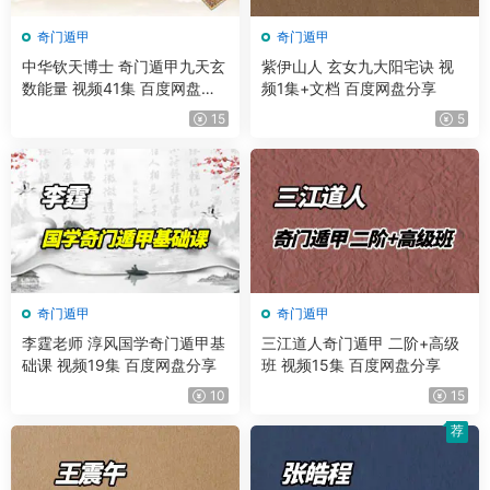
奇门遁甲
奇门遁甲
中华钦天博士 奇门遁甲九天玄
紫伊山人 玄女九大阳宅诀 视
数能量 视频41集 百度网盘分
频1集+文档 百度网盘分享
享
15
5
奇门遁甲
奇门遁甲
李霆老师 淳风国学奇门遁甲基
三江道人奇门遁甲 二阶+高级
础课 视频19集 百度网盘分享
班 视频15集 百度网盘分享
10
15
荐