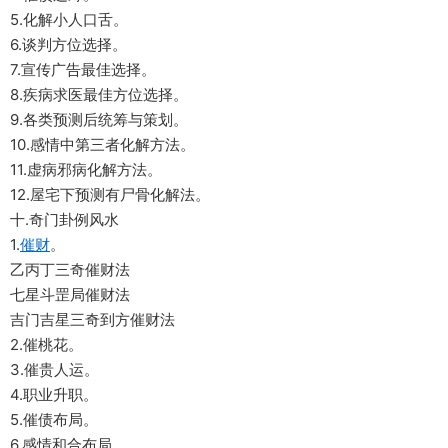
5.化解小人口舌。
6.谈判方位选择。
7.宣传广告最佳选择。
8.疾病求医最佳方位选择。
9.各类预测后统筹与策划。
10.感情中第三者化解方法。
11.虚病邪病化解方法。
12.屋宅下预测有尸骨化解法。
十.奇门卦例风水
1.
催财
。
乙丙丁三奇催财法
七星斗罡局催财法
吉门吉星三奇到方催财法
2.催桃花。
3.催贵人运。
4.职业升职。
5.催债布局。
6.感情和合布局。