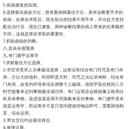
5.疾病康复的应期。
6.选择最佳就诊方位，曾有案例择最佳方位，原本诊断要手术的
疾病，在择吉求医后，医生给出的结果不用手术，开出处方坚持
配合治疗后，现在已康复。两种诊断结果给病人带来的后果截然
不同，这就是择吉求医的重要性。
7.邪病虚病的判断。
八.其余杂项预测
九.奇门遁甲运筹学
1.求财最佳方位选择。
2.求官求贵求人办事最佳选择，运筹法有结合奇门符咒及奇门布
局，方位大的地利，时间即是天时，符咒之法以求神助，结合奇
门布局，改变内环境来综合调整个人磁场，借助宇宙自然间八方
时空能量来达到事物最佳成功率。奇门运筹还会根据像义格局分
析具体事物，该进该退采用不同策略来应对事物，奇门遁甲原本
就是运筹学，而运筹并不是只室内摆放些物品即可，需要因地制
宜，综合运用。
3.男女交往约会最佳择吉。
4.催债运筹。