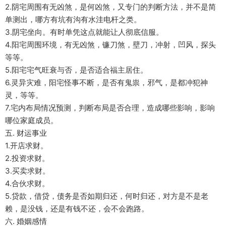
2.阴宅周围有无凶煞，是何凶煞，又专门的判断方法，并不是简
单测出，哪方有坑有沟有水洼电杆之类。
3.阴宅坐向。有时单凭这点就能让人彻底信服。
4.阳宅周围环境，有无凶煞，镰刀煞，壁刀，冲射，凹风，探头
等等。
5.阳宅宅气旺衰与否，是否适合福主居住。
6.灵异灾难，阳宅怪事不断，是否有鬼祟，邪气，是都冲犯神
灵，等等。
7.宅内布局情况预测，判断布局是否合理，造成哪些影响，影响
哪位家庭成员。
五. 财运事业
1.开店求财。
2.投资求财。
3.买卖求财。
4.合伙求财。
5.贷款，借贷，债务是否如期归还，何时归还，对方是不是老
赖，是没钱，还是有钱不还，会不会跑路。
六. 婚姻感情