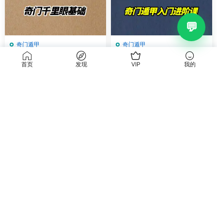
奇门遁甲
奇门遁甲
震午堂王震午 奇门千里眼基础
张皓程(杜新会关门高徒) 奇门
首页
发现
VIP
我的
视频24集 百度网盘分享
遁甲入门进阶课程 视频23集
+课件
15
20
奇门遁甲
奇门遁甲
张聿扬 奇门遁甲法术高阶课程
石淼《奇门遁甲对商业
PDF
视频10集
预测的指导性研究》PDF 150
页 百度网盘分享
15
5