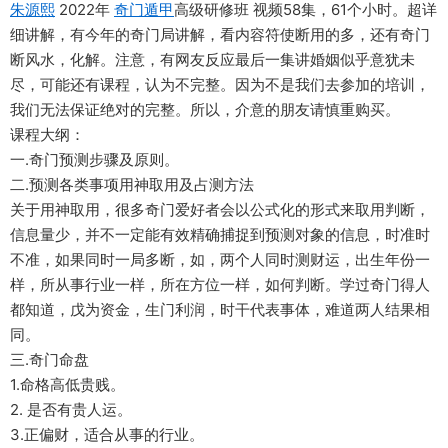
朱源熙
2022年
奇门遁甲
高级研修班 视频58集，61个小时。超详
细讲解，有今年的奇门局讲解，看内容符使断用的多，还有奇门
断风水，化解。注意，有网友反应最后一集讲婚姻似乎意犹未
尽，可能还有课程，认为不完整。因为不是我们去参加的培训，
我们无法保证绝对的完整。所以，介意的朋友请慎重购买。
课程大纲：
一.奇门预测步骤及原则。
二.预测各类事项用神取用及占测方法
关于用神取用，很多奇门爱好者会以公式化的形式来取用判断，
信息量少，并不一定能有效精确捕捉到预测对象的信息，时准时
不准，如果同时一局多断，如，两个人同时测财运，出生年份一
样，所从事行业一样，所在方位一样，如何判断。学过奇门得人
都知道，戊为资金，生门利润，时干代表事体，难道两人结果相
同。
三.奇门命盘
1.命格高低贵贱。
2. 是否有贵人运。
3.正偏财，适合从事的行业。