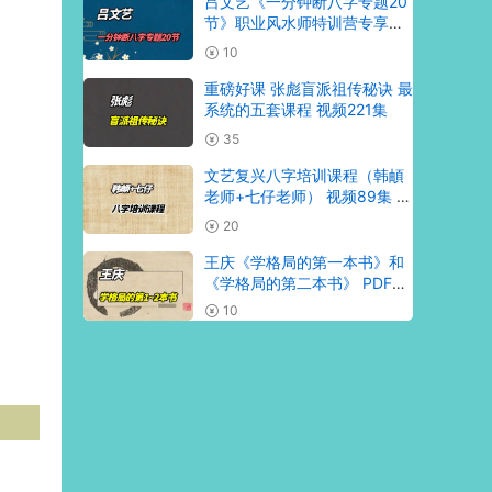
吕文艺《一分钟断八字专题20
节》职业风水师特训营专享
PDF195页
10
重磅好课 张彪盲派祖传秘诀 最
系统的五套课程 视频221集
35
文艺复兴八字培训课程（韩頔
老师+七仔老师） 视频89集 百
度网盘分享
20
王庆《学格局的第一本书》和
《学格局的第二本书》 PDF电
子书两册 百度网盘
10