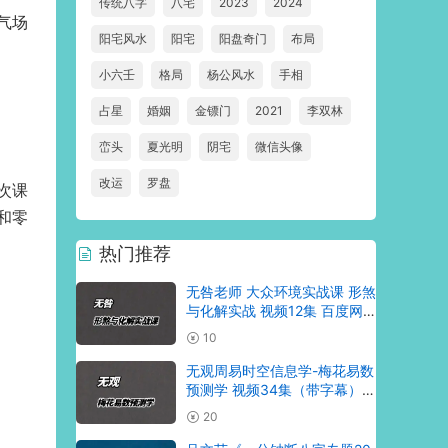
传统八字
八宅
2023
2024
气场
阳宅风水
阳宅
阳盘奇门
布局
小六壬
格局
杨公风水
手相
占星
婚姻
金镖门
2021
李双林
峦头
夏光明
阴宅
微信头像
改运
罗盘
次课
和零
热门推荐
无咎老师 大众环境实战课 形煞
与化解实战 视频12集 百度网
盘分享
10
无观周易时空信息学-梅花易数
预测学 视频34集（带字幕）
百度网盘分享
20