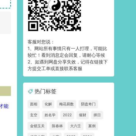
客服对您说：
1、网站所有事情只有一人打理，可能比
较忙！看到消息定会回复，请耐心等候
2、如遇到网盘分享失效，记得在链接下
方提交工单或直接联系客服
热门标签
面相
化解
梅花易数
阴盘奇门
才能
玄空
姓名学
2022
催财
择日
金锁玉关
陈春林
大六壬
案例