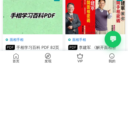
面相手相
面相手相
手相学习百科 PDF 82页
李建军 《解开面相密
PDF
PDF
彩图详解手相 百度网盘分享
码》《解开手相密码》PDF全
彩色电子版
首页
发现
VIP
我的
5
10
荐
荐
面相手相
面相手相
易天生《观相于微》 上
李东卫《卦相合断》
PDF
PDF
下卷 共578页 百度网盘分享
《卦相合一与高级实战》PDF