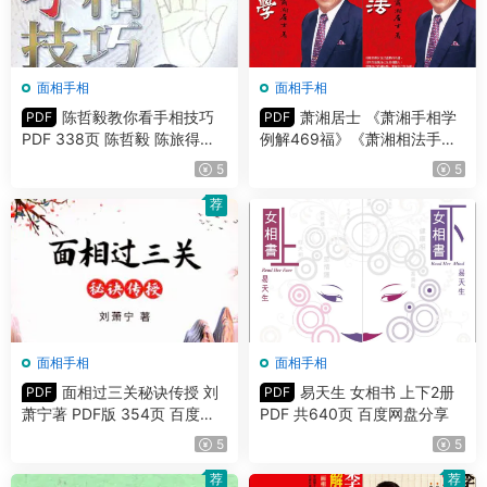
面相手相
面相手相
陈哲毅教你看手相技巧
萧湘居士 《萧湘手相学
PDF
PDF
PDF 338页 陈哲毅 陈旅得合
例解469福》《萧湘相法手相
著
面相流年详解》PDF
5
5
荐
面相手相
面相手相
面相过三关秘诀传授 刘
易天生 女相书 上下2册
PDF
PDF
萧宁著 PDF版 354页 百度网
PDF 共640页 百度网盘分享
盘分享
5
5
荐
荐