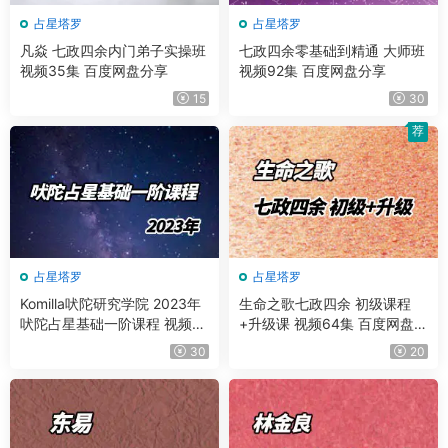
占星塔罗
占星塔罗
凡焱 七政四余内门弟子实操班
七政四余零基础到精通 大师班
视频35集 百度网盘分享
视频92集 百度网盘分享
15
30
荐
占星塔罗
占星塔罗
Komilla吠陀研究学院 2023年
生命之歌七政四余 初级课程
吠陀占星基础一阶课程 视频10
+升级课 视频64集 百度网盘分
7集+课件
享
30
20