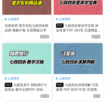
占星塔罗
占星塔罗
东易老师 星宗玄机七政四余精
七政四余星命学宝典 林
PDF
品课 视频41集 百度网盘分享
金良著 PDF 260页 百度网盘
分享
20
10
占星塔罗
占星塔罗
九紫辰弟子 踏歌独行七
七政四余演算例解 汪容
PDF
PDF
政四余 教学文档PDF 26份 百
骏著 PDF 双开131页 百度网盘
度网盘分享
分享
18
5