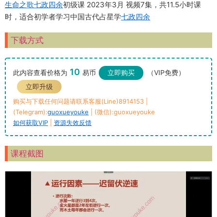
生命之歌
七政四余
初级课 2023年3月 视频7集，共11.5小时课
时，适合初学者学习中国古代占星学
七政四余
下载方式
10
此内容查看价格为
易币
立即购买
（VIP免费）
立即升级
购买与下载任何问题请联系客服(Line)8914153 |
(Telegram):
guoxueyouke
| (微信):guoxueyouke
如何获取VIP
|
资源失效反馈
课程截图